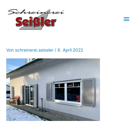
Zum
Hau
Inhalt
springen
Von
schreinerei.seissler
/
6. April 2022