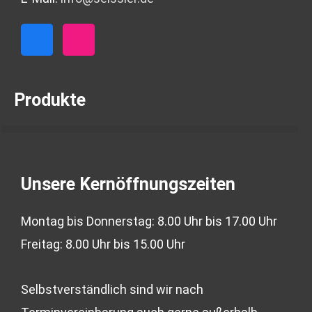
F
I
a
n
c
s
e
t
b
a
Produkte
o
g
o
r
k
a
-
m
f
Unsere Kernöffnungszeiten
Montag bis Donnerstag: 8.00 Uhr bis 17.00 Uhr
Freitag: 8.00 Uhr bis 15.00 Uhr
Selbstverständlich sind wir nach