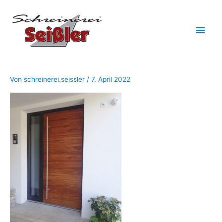
Zum
Hau
Inhalt
springen
Von
schreinerei.seissler
/
7. April 2022