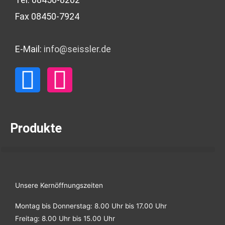
Fax 08450-7924
E-Mail:
info@seissler.de
F
I
a
n
c
s
Produkte
e
t
b
a
Unsere Kernöffnungszeiten
o
g
Montag bis Donnerstag: 8.00 Uhr bis 17.00 Uhr
Freitag: 8.00 Uhr bis 15.00 Uhr