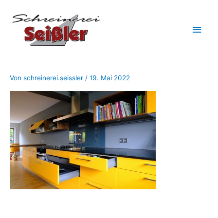
Zum
Hau
Inhalt
springen
Von
schreinerei.seissler
/
19. Mai 2022