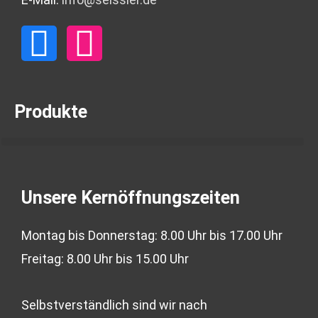
F
I
a
n
c
s
Produkte
e
t
b
a
Unsere Kernöffnungszeiten
o
g
Montag bis Donnerstag: 8.00 Uhr bis 17.00 Uhr
o
r
Freitag: 8.00 Uhr bis 15.00 Uhr
k
a
Selbstverständlich sind wir nach