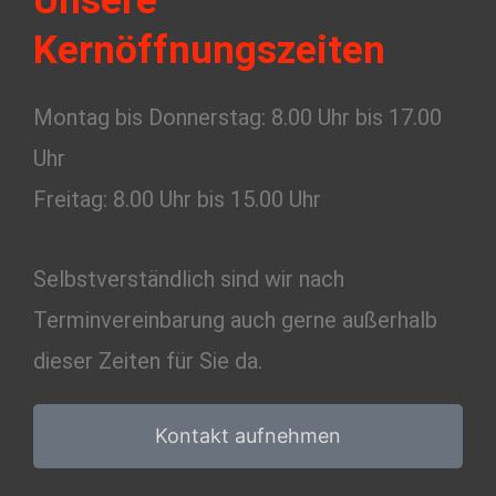
o
g
Unsere
o
r
Kernöffnungszeiten
k
a
Montag bis Donnerstag: 8.00 Uhr bis 17.00
-
m
Uhr
Freitag: 8.00 Uhr bis 15.00 Uhr
f
Selbstverständlich sind wir nach
Terminvereinbarung auch gerne außerhalb
dieser Zeiten für Sie da.
Kontakt aufnehmen