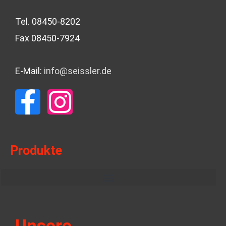
Tel. 08450-8202
Fax 08450-7924
E-Mail:
info@seissler.de
F
I
a
n
c
s
Produkte
e
t
b
a