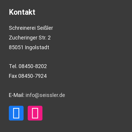
Kontakt
Schreinerei Seißler
Zucheringer Str. 2
85051 Ingolstadt
Tel. 08450-8202
Fax 08450-7924
E-Mail:
info@seissler.de
F
I
a
n