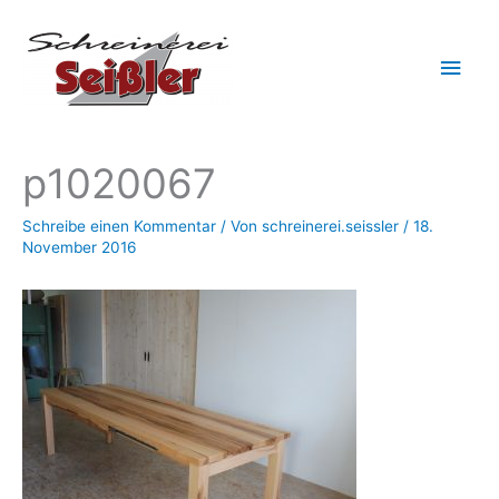
Zum
Hau
Inhalt
springen
p1020067
Schreibe einen Kommentar
/ Von
schreinerei.seissler
/
18.
November 2016