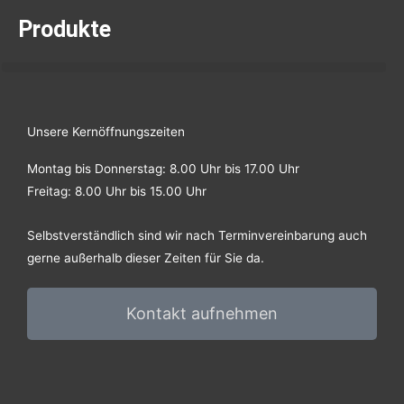
c
s
Produkte
e
t
b
a
Unsere Kernöffnungszeiten
o
g
Montag bis Donnerstag: 8.00 Uhr bis 17.00 Uhr
Freitag: 8.00 Uhr bis 15.00 Uhr
o
r
Selbstverständlich sind wir nach Terminvereinbarung auch
k
a
gerne außerhalb dieser Zeiten für Sie da.
-
m
Kontakt aufnehmen
f