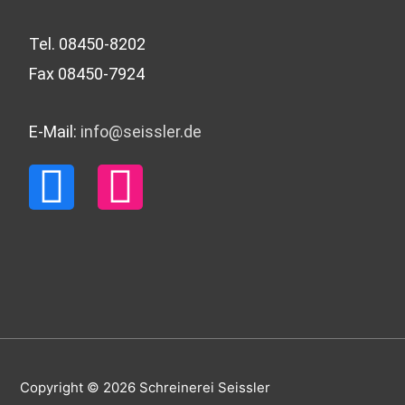
Tel. 08450-8202
Fax 08450-7924
E-Mail:
info@seissler.de
F
I
a
n
c
s
e
t
b
a
Copyright © 2026
Schreinerei Seissler