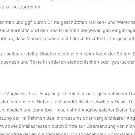
e zurückzugreifen.
nannten und ggf. durch Dritte geschützten Marken- und Warenz
eichenrechts und den Besitzrechten der jeweiligen eingetrage
ziehen, dass Markenzeichen nicht durch Rechte Dritter geschütz
or selbst erstellte Objekte bleibt allein beim Autor der Seiten
quenzen und Texte in anderen elektronischen oder gedruckten 
ie Möglichkeit zur Eingabe persönlicher oder geschäftlicher D
Daten seitens des Nutzers auf ausdrücklich freiwilliger Basis.
sch möglich und zumutbar – auch ohne Angabe solcher Daten b
tzung der im Rahmen des Impressums oder vergleichbarer Anga
n sowie Emailadressen durch Dritte zur Übersendung von nich
liche Schritte gegen die Versender von sogenannten Spam-Mails