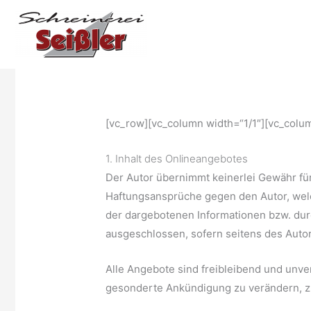
Zum
Inhalt
springen
[vc_row][vc_column width=“1/1″][vc_colu
1. Inhalt des Onlineangebotes
Der Autor übernimmt keinerlei Gewähr für d
Haftungsansprüche gegen den Autor, welch
der dargebotenen Informationen bzw. durc
ausgeschlossen, sofern seitens des Autor
Alle Angebote sind freibleibend und unve
gesonderte Ankündigung zu verändern, zu 