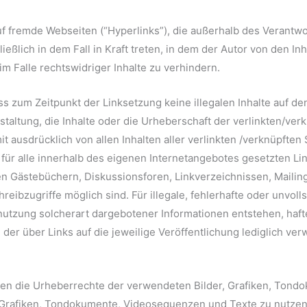
uf fremde Webseiten (“Hyperlinks”), die außerhalb des Verantw
eßlich in dem Fall in Kraft treten, in dem der Autor von den In
m Falle rechtswidriger Inhalte zu verhindern.
ass zum Zeitpunkt der Linksetzung keine illegalen Inhalte auf d
staltung, die Inhalte oder die Urheberschaft der verlinkten/verk
mit ausdrücklich von allen Inhalten aller verlinkten /verknüpften
t für alle innerhalb des eigenen Internetangebotes gesetzten L
n Gästebüchern, Diskussionsforen, Linkverzeichnissen, Mailing
reibzugriffe möglich sind. Für illegale, fehlerhafte oder unvoll
tzung solcherart dargebotener Informationen entstehen, haftet 
der über Links auf die jeweilige Veröffentlichung lediglich verw
tionen die Urheberrechte der verwendeten Bilder, Grafiken, To
r, Grafiken, Tondokumente, Videosequenzen und Texte zu nutzen 