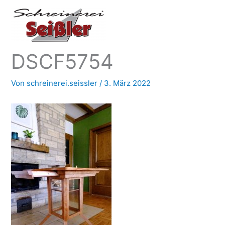
Zum
Inhalt
springen
DSCF5754
Von
schreinerei.seissler
/
3. März 2022