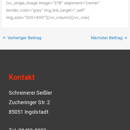
[vc_single_image image=“378″ alignment=“center“
border_color=“grey“ img_link_target=“_self“
img_size=“300×400″][/vc_column][/vc_row]
←
Vorheriger Beitrag
Nächster Beitrag
→
Kontakt
Schreinerei Seißler
Zucheringer Str. 2
85051 Ingolstadt