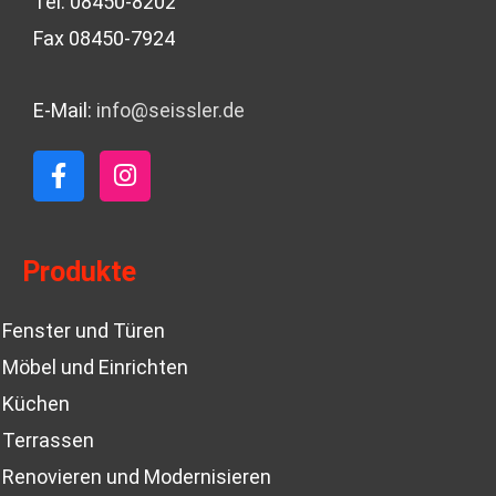
Tel. 08450-8202
Fax 08450-7924
E-Mail:
info@seissler.de
F
I
a
n
c
s
e
t
b
a
Produkte
o
g
o
r
Fenster und Türen
k
a
-
m
Möbel und Einrichten
f
Küchen
Terrassen
Renovieren und Modernisieren