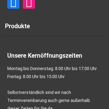
F
I
a
n
c
s
Produkte
e
t
b
a
Unsere Kernöffnungszeiten
o
g
Montag bis Donnerstag: 8.00 Uhr bis 17.00 Uhr
o
r
Freitag: 8.00 Uhr bis 15.00 Uhr
k
a
Selbstverständlich sind wir nach
-
m
Terminvereinbarung auch gerne außerhalb
dieser Zeiten für Sie da.