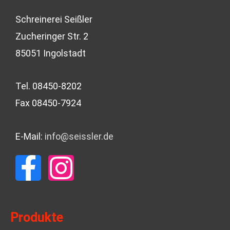
Schreinerei Seißler
Zucheringer Str. 2
85051 Ingolstadt
Tel. 08450-8202
Fax 08450-7924
E-Mail:
info@seissler.de
F
I
a
n
c
s
Produkte