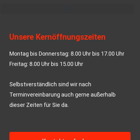
e
t
b
a
o
g
Unsere Kernöffnungszeiten
o
r
Montag bis Donnerstag: 8.00 Uhr bis 17.00 Uhr
Freitag: 8.00 Uhr bis 15.00 Uhr
k
a
-
m
Selbstverständlich sind wir nach
Terminvereinbarung auch gerne außerhalb
f
dieser Zeiten für Sie da.