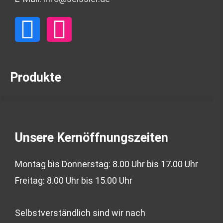
F
I
a
n
c
s
Produkte
e
t
b
a
Unsere Kernöffnungszeiten
o
g
Montag bis Donnerstag: 8.00 Uhr bis 17.00 Uhr
o
r
Freitag: 8.00 Uhr bis 15.00 Uhr
k
a
Selbstverständlich sind wir nach