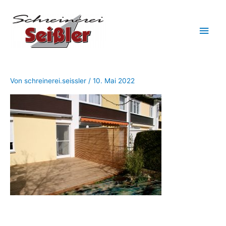
Zum
Hau
Inhalt
springen
Von
schreinerei.seissler
/
10. Mai 2022