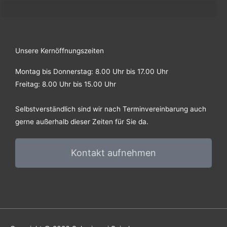
e
t
b
a
o
g
Unsere Kernöffnungszeiten
Montag bis Donnerstag: 8.00 Uhr bis 17.00 Uhr
o
r
Freitag: 8.00 Uhr bis 15.00 Uhr
k
a
Selbstverständlich sind wir nach Terminvereinbarung auch
gerne außerhalb dieser Zeiten für Sie da.
-
m
f
Kontakt aufnehmen