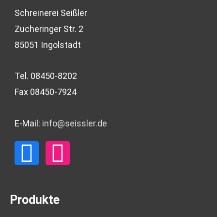
Schreinerei Seißler
Zucheringer Str. 2
85051 Ingolstadt
Tel. 08450-8202
Fax 08450-7924
E-Mail:
info@seissler.de
F
I
a
n
c
s
Produkte