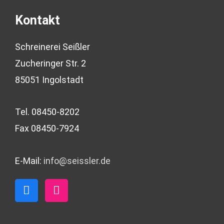
Kontakt
Schreinerei Seißler
Zucheringer Str. 2
85051 Ingolstadt
Tel. 08450-8202
Fax 08450-7924
E-Mail:
info@seissler.de
F
I
a
n
c
s
e
t