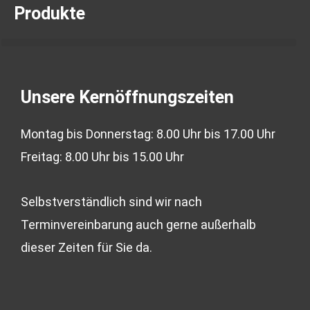
b
a
Produkte
o
g
o
r
k
a
-
m
f
Unsere Kernöffnungszeiten
Montag bis Donnerstag: 8.00 Uhr bis 17.00 Uhr
Freitag: 8.00 Uhr bis 15.00 Uhr
Selbstverständlich sind wir nach
Terminvereinbarung auch gerne außerhalb
dieser Zeiten für Sie da.