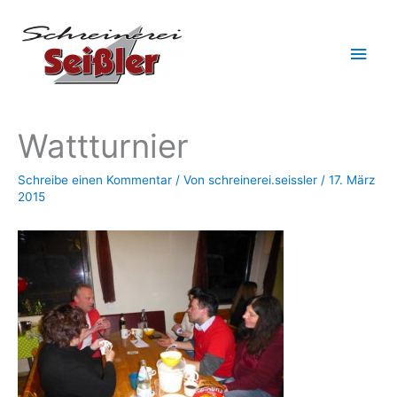
Zum
Hau
Inhalt
springen
Wattturnier
Schreibe einen Kommentar
/ Von
schreinerei.seissler
/
17. März
2015